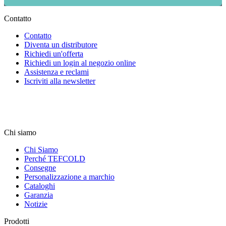
Contatto
Contatto
Diventa un distributore
Richiedi un'offerta
Richiedi un login al negozio online
Assistenza e reclami
Iscriviti alla newsletter
Chi siamo
Chi Siamo
Perché TEFCOLD
Consegne
Personalizzazione a marchio
Cataloghi
Garanzia
Notizie
Prodotti