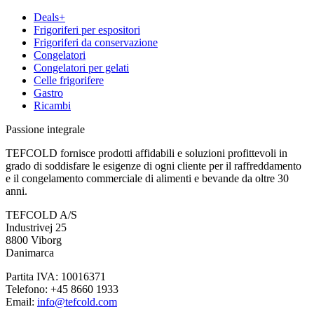
Deals+
Frigoriferi per espositori
Frigoriferi da conservazione
Congelatori
Congelatori per gelati
Celle frigorifere
Gastro
Ricambi
Passione integrale
TEFCOLD fornisce prodotti affidabili e soluzioni profittevoli in
grado di soddisfare le esigenze di ogni cliente per il raffreddamento
e il congelamento commerciale di alimenti e bevande da oltre 30
anni.
TEFCOLD A/S
Industrivej 25
8800 Viborg
Danimarca
Partita IVA: 10016371
Telefono: +45 8660 1933
Email:
info@tefcold.com