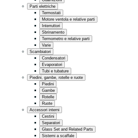
Cucina
Parti elettriche
Minimarket
Termostati
Motore ventola e relative parti
Conservazione
Interruttori
Vendita al dettaglio
Sbrinamento
Termometro e relative parti
Fast Food
Varie
Tutto in nero
Scambiatori
Condensatori
Evaporatori
Tubi e tubature
Piedini, gambe, rotelle e ruote
Piedini
Gambe
Rotelle
Ruote
Accessori interni
Cestini
Separatori
Glass Set and Related Parts
Sistemi a scaffale