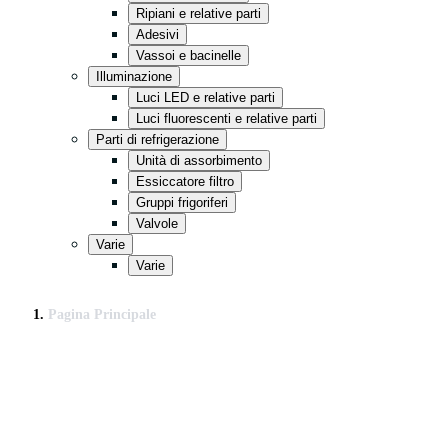
Ripiani e relative parti
Adesivi
Vassoi e bacinelle
Illuminazione
Luci LED e relative parti
Luci fluorescenti e relative parti
Parti di refrigerazione
Unità di assorbimento
Essiccatore filtro
Gruppi frigoriferi
Valvole
Varie
Varie
Pagina Principale