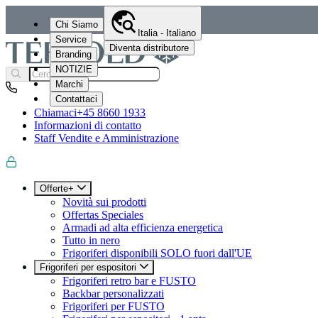
Chi Siamo
Italia - Italiano
Service
Diventa distributore
Branding
NOTIZIE
Marchi
Contattaci
Chiamaci
+45 8660 1933
Informazioni di contatto
Staff Vendite e Amministrazione
Offerte+
Novità sui prodotti
Offertas Speciales
Armadi ad alta efficienza energetica
Tutto in nero
Frigoriferi disponibili SOLO fuori dall'UE
Frigoriferi per espositori
Frigoriferi retro bar e FUSTO
Backbar personalizzati
Frigoriferi per FUSTO