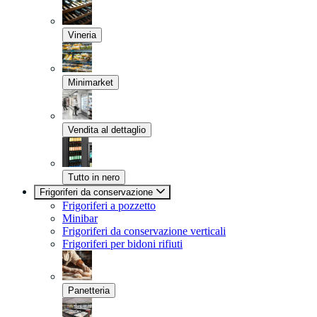
Vineria
Minimarket
Vendita al dettaglio
Tutto in nero
Frigoriferi da conservazione
Frigoriferi a pozzetto
Minibar
Frigoriferi da conservazione verticali
Frigoriferi per bidoni rifiuti
Panetteria