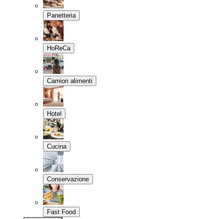
Panetteria
HoReCa
Camion alimenti
Hotel
Cucina
Conservazione
Fast Food