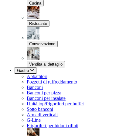
Cucina
Ristorante
Conservazione
Vendita al dettaglio
Gastro
Abbattitori
Pozzetti di raffreddamento
Banconi
Banconi per pizza
Banconi per insalate
Unità top/frigoriferi per buffet
Sotto banconi
Armadi verticali
G-Line
Frigoriferi per bidoni rifiuti