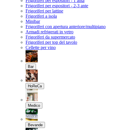
Frigoriferi per espositori - 1 anta
Frigoriferi per espositori - 2-3 ante
Frigoriferi per lattine
Frigoriferi a isola
Minibar
Frigoriferi con apertura anteriore/multipiano
Armadi refrigerati in vetro
Frigoriferi da supermercato
Frigoriferi per top del tavolo
Cellette per vino
Bar
HoReCa
Medico
Bevande