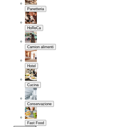
Panetteria
HoReCa
Camion alimenti
Hotel
Cucina
Conservazione
Fast Food