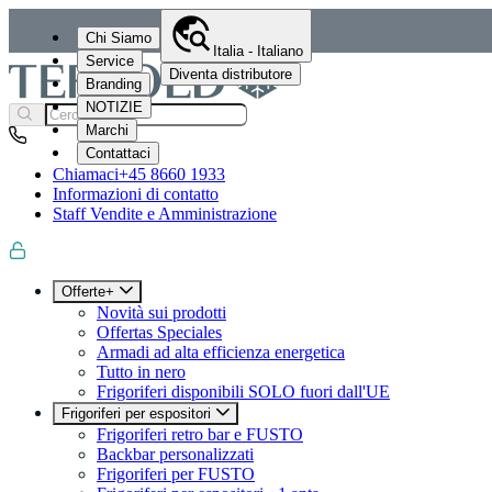
Chi Siamo
Italia - Italiano
Service
Diventa distributore
Branding
NOTIZIE
Marchi
Contattaci
Chiamaci
+45 8660 1933
Informazioni di contatto
Staff Vendite e Amministrazione
Offerte+
Novità sui prodotti
Offertas Speciales
Armadi ad alta efficienza energetica
Tutto in nero
Frigoriferi disponibili SOLO fuori dall'UE
Frigoriferi per espositori
Frigoriferi retro bar e FUSTO
Backbar personalizzati
Frigoriferi per FUSTO