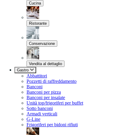
Cucina
Ristorante
Conservazione
Vendita al dettaglio
Gastro
Abbattitori
Pozzetti di raffreddamento
Banconi
Banconi per pizza
Banconi per insalate
Unità top/frigoriferi per buffet
Sotto banconi
Armadi verticali
G-Line
Frigoriferi per bidoni rifiuti