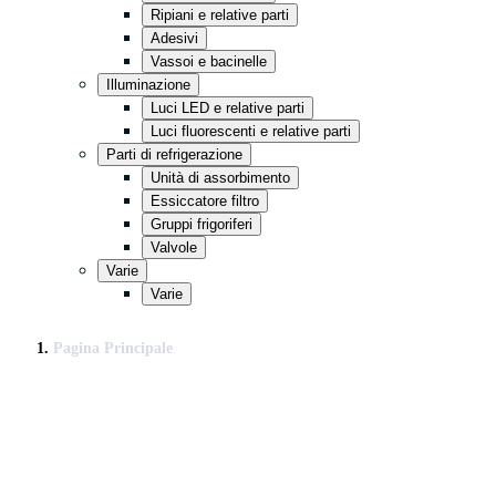
Ripiani e relative parti
Adesivi
Vassoi e bacinelle
Illuminazione
Luci LED e relative parti
Luci fluorescenti e relative parti
Parti di refrigerazione
Unità di assorbimento
Essiccatore filtro
Gruppi frigoriferi
Valvole
Varie
Varie
Pagina Principale