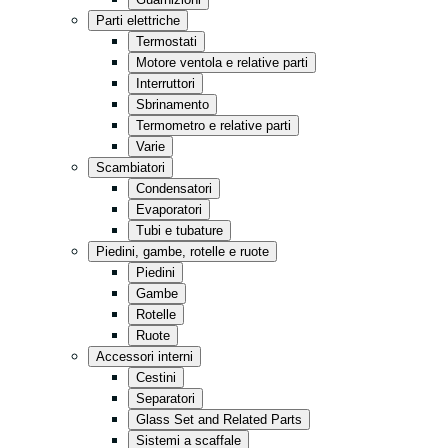
Cucina
Parti elettriche
Minimarket
Termostati
Motore ventola e relative parti
Conservazione
Interruttori
Vendita al dettaglio
Sbrinamento
Termometro e relative parti
Fast Food
Varie
Tutto in nero
Scambiatori
Condensatori
Evaporatori
Tubi e tubature
Piedini, gambe, rotelle e ruote
Piedini
Gambe
Rotelle
Ruote
Accessori interni
Cestini
Separatori
Glass Set and Related Parts
Sistemi a scaffale