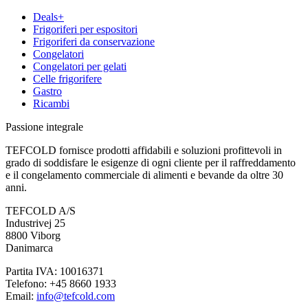
Deals+
Frigoriferi per espositori
Frigoriferi da conservazione
Congelatori
Congelatori per gelati
Celle frigorifere
Gastro
Ricambi
Passione integrale
TEFCOLD fornisce prodotti affidabili e soluzioni profittevoli in
grado di soddisfare le esigenze di ogni cliente per il raffreddamento
e il congelamento commerciale di alimenti e bevande da oltre 30
anni.
TEFCOLD A/S
Industrivej 25
8800 Viborg
Danimarca
Partita IVA: 10016371
Telefono: +45 8660 1933
Email:
info@tefcold.com