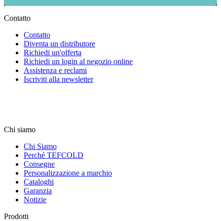
Contatto
Contatto
Diventa un distributore
Richiedi un'offerta
Richiedi un login al negozio online
Assistenza e reclami
Iscriviti alla newsletter
Chi siamo
Chi Siamo
Perché TEFCOLD
Consegne
Personalizzazione a marchio
Cataloghi
Garanzia
Notizie
Prodotti