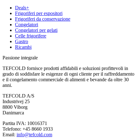
Deals+
Frigoriferi per espositori
Frigoriferi da conservazione
Congelatori
Congelatori per gelati
Celle frigorifere
Gastro
Ricambi
Passione integrale
TEFCOLD fornisce prodotti affidabili e soluzioni profittevoli in
grado di soddisfare le esigenze di ogni cliente per il raffreddamento
e il congelamento commerciale di alimenti e bevande da oltre 30
anni.
TEFCOLD A/S
Industrivej 25
8800 Viborg
Danimarca
Partita IVA: 10016371
Telefono: +45 8660 1933
Email:
info@tefcold.com