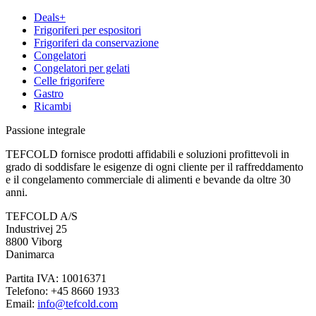
Deals+
Frigoriferi per espositori
Frigoriferi da conservazione
Congelatori
Congelatori per gelati
Celle frigorifere
Gastro
Ricambi
Passione integrale
TEFCOLD fornisce prodotti affidabili e soluzioni profittevoli in
grado di soddisfare le esigenze di ogni cliente per il raffreddamento
e il congelamento commerciale di alimenti e bevande da oltre 30
anni.
TEFCOLD A/S
Industrivej 25
8800 Viborg
Danimarca
Partita IVA: 10016371
Telefono: +45 8660 1933
Email:
info@tefcold.com