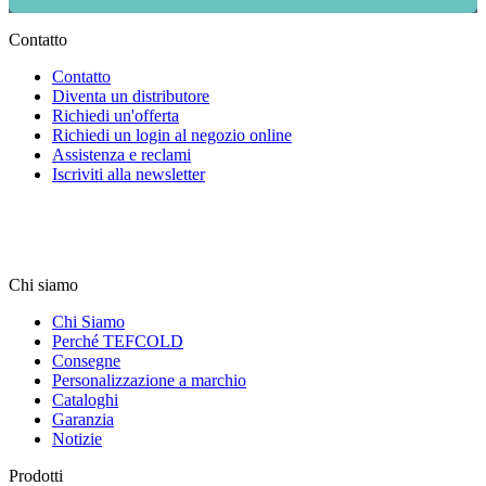
Contatto
Contatto
Diventa un distributore
Richiedi un'offerta
Richiedi un login al negozio online
Assistenza e reclami
Iscriviti alla newsletter
Chi siamo
Chi Siamo
Perché TEFCOLD
Consegne
Personalizzazione a marchio
Cataloghi
Garanzia
Notizie
Prodotti