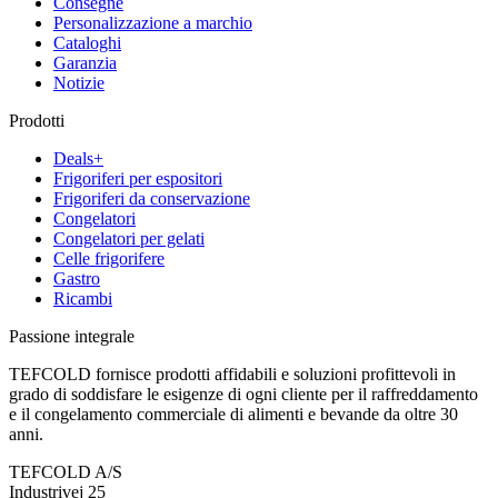
Consegne
Personalizzazione a marchio
Cataloghi
Garanzia
Notizie
Prodotti
Deals+
Frigoriferi per espositori
Frigoriferi da conservazione
Congelatori
Congelatori per gelati
Celle frigorifere
Gastro
Ricambi
Passione integrale
TEFCOLD fornisce prodotti affidabili e soluzioni profittevoli in
grado di soddisfare le esigenze di ogni cliente per il raffreddamento
e il congelamento commerciale di alimenti e bevande da oltre 30
anni.
TEFCOLD A/S
Industrivej 25