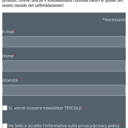
prodotti, offerte uniche e entusiasmanti curiosità dietro le quinte del
nostro mondo del raffreddamento!
*Necessario
E-mail
*
Nome
*
Azienda
*
Sì, vorrei ricevere newsletter TEFCOLD
*
Ho letto e accetto l'informativa sulla privacy/privacy policy.
*