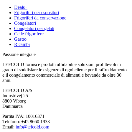
Deals+
Frigoriferi per espositori
Frigoriferi da conservazione
Congelatori
Congelatori per gelati
Celle frigorifere
Gastro
Ricambi
Passione integrale
TEFCOLD fornisce prodotti affidabili e soluzioni profittevoli in
grado di soddisfare le esigenze di ogni cliente per il raffreddamento
e il congelamento commerciale di alimenti e bevande da oltre 30
anni.
TEFCOLD A/S
Industrivej 25
8800 Viborg
Danimarca
Partita IVA: 10016371
Telefono: +45 8660 1933
Email:
info@tefcold.com