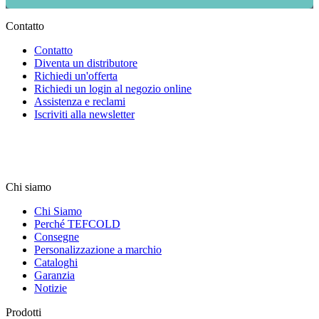
Contatto
Contatto
Diventa un distributore
Richiedi un'offerta
Richiedi un login al negozio online
Assistenza e reclami
Iscriviti alla newsletter
Chi siamo
Chi Siamo
Perché TEFCOLD
Consegne
Personalizzazione a marchio
Cataloghi
Garanzia
Notizie
Prodotti