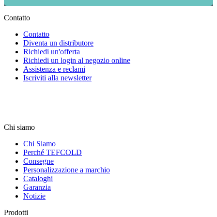
Contatto
Contatto
Diventa un distributore
Richiedi un'offerta
Richiedi un login al negozio online
Assistenza e reclami
Iscriviti alla newsletter
Chi siamo
Chi Siamo
Perché TEFCOLD
Consegne
Personalizzazione a marchio
Cataloghi
Garanzia
Notizie
Prodotti