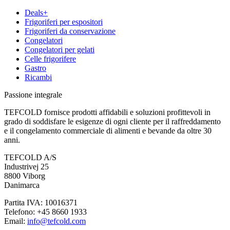
Deals+
Frigoriferi per espositori
Frigoriferi da conservazione
Congelatori
Congelatori per gelati
Celle frigorifere
Gastro
Ricambi
Passione integrale
TEFCOLD fornisce prodotti affidabili e soluzioni profittevoli in
grado di soddisfare le esigenze di ogni cliente per il raffreddamento
e il congelamento commerciale di alimenti e bevande da oltre 30
anni.
TEFCOLD A/S
Industrivej 25
8800 Viborg
Danimarca
Partita IVA: 10016371
Telefono: +45 8660 1933
Email:
info@tefcold.com