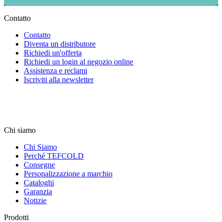
Contatto
Contatto
Diventa un distributore
Richiedi un'offerta
Richiedi un login al negozio online
Assistenza e reclami
Iscriviti alla newsletter
Chi siamo
Chi Siamo
Perché TEFCOLD
Consegne
Personalizzazione a marchio
Cataloghi
Garanzia
Notizie
Prodotti