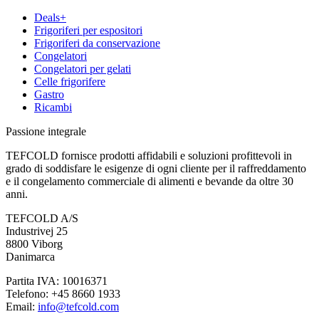
Deals+
Frigoriferi per espositori
Frigoriferi da conservazione
Congelatori
Congelatori per gelati
Celle frigorifere
Gastro
Ricambi
Passione integrale
TEFCOLD fornisce prodotti affidabili e soluzioni profittevoli in
grado di soddisfare le esigenze di ogni cliente per il raffreddamento
e il congelamento commerciale di alimenti e bevande da oltre 30
anni.
TEFCOLD A/S
Industrivej 25
8800 Viborg
Danimarca
Partita IVA: 10016371
Telefono: +45 8660 1933
Email:
info@tefcold.com